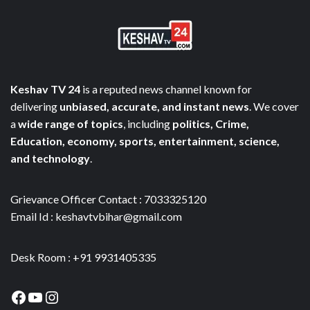
Keshav TV 24
is a reputed news channel known for
delivering
unbiased, accurate, and instant news
. We cover
a
wide range of topics
, including
politics, Crime,
Education, economy, sports, entertainment, science,
and technology
.
Grievance Officer Contact : 7033325120
Email Id : keshavtvbihar@gmail.com
Desk Room : +91 9931405335
Facebook
YouTube
Instagram