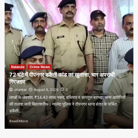
Nalanda
Crime News
72 घंटे में दीपनगर डकैती कांड का खुलासा, चार अपराधी
गिरफ्तार
shankar
August 6, 2026
0
लाखों के जेवरात, ₹16.43 लाख नकद, हथियार व कारतूस बरामद; अन्य आरोपियों
की तलाश जारी बिहारशरीफ। नालंदा पुलिस ने दीपनगर थाना क्षेत्र के चर्चित
डकैती...
Read More