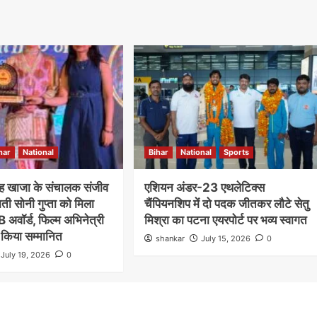
Nalanda
Crime News
रूपसपुर में बंद पड़े घर का ताला तोड़कर ₹2.50
लाख नकद समेत करीब ₹18 लाख के गहनों की
चोरी,डॉग स्क्वायड की मदद से जांच में जुटी हरनौत
har
National
Bihar
National
Sports
पुलिस
ाह खाजा के संचालक संजीव
एशियन अंडर-23 एथलेटिक्स
shankar
August 1, 2026
0
ीमती सोनी गुप्ता को मिला
चैंपियनशिप में दो पदक जीतकर लौटे सेतु
हरनौत थाना क्षेत्र के रूपसपुर गांव के वार्ड संख्या-16 स्थित मुशहरी
B अवॉर्ड, फिल्म अभिनेत्री
मिश्रा का पटना एयरपोर्ट पर भव्य स्वागत
टोला में शनिवार की सुबह उस समय हड़कंप मच गया, जब एक बंद
 किया सम्मानित
पड़े...
shankar
July 15, 2026
0
July 19, 2026
0
Read More