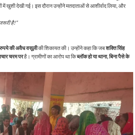
रौंदा, हाथ में गंभीर चोट; चालक हिरासत में, ट्रक जब्
ं में खुशी देखी गई। इस दौरान उन्होंने मतदाताओं से आशीर्वाद लिया, और
shankar
August 6, 2026
0
भागन बीघा ओपी क्षेत्र में हादसे के बाद मची अफरा-तफरी, स्थानीय
रूरी है!”
लोगों ने घायल को अस्पताल पहुंचाया, पुलिस जांच में जुटी रहुई - भा
बीघा...
Read More
ुपये की अवैध वसूली
की शिकायत की। उन्होंने कहा कि जब
शक्ति सिंह
टाचार चरम पर
है। ग्रामीणों का आरोप था कि
ब्लॉक हो या थाना, बिना पैसे के