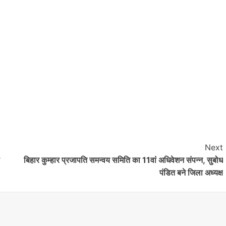
Nalanda
Crime News
रूपसपुर में बंद पड़े घर का ताला तोड़कर ₹2.50
लाख नकद समेत करीब ₹18 लाख के गहनों की
चोरी,डॉग स्क्वायड की मदद से जांच में जुटी हरनौत
पुलिस
Next
shankar
August 1, 2026
0
बिहार कुम्हार प्रजापति समन्वय समिति का 11वां अधिवेशन संपन्न, सुबोध
हरनौत थाना क्षेत्र के रूपसपुर गांव के वार्ड संख्या-16 स्थित मुशहरी
पंडित बने जिला अध्यक्ष
टोला में शनिवार की सुबह उस समय हड़कंप मच गया, जब एक बंद
पड़े...
Read More