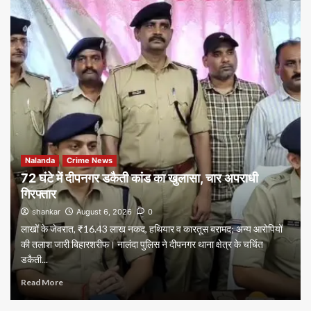
Nalanda
Crime News
72 घंटे में दीपनगर डकैती कांड का खुलासा, चार अपराधी
गिरफ्तार
shankar
August 6, 2026
0
लाखों के जेवरात, ₹16.43 लाख नकद, हथियार व कारतूस बरामद; अन्य आरोपियों
की तलाश जारी बिहारशरीफ। नालंदा पुलिस ने दीपनगर थाना क्षेत्र के चर्चित
डकैती...
Read More