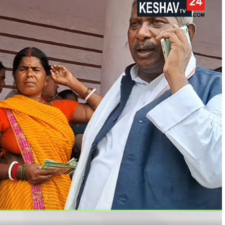
रौंदा, हाथ में गंभीर चोट; चालक हिरासत में, ट्रक जब्
shankar
August 6, 2026
0
भागन बीघा ओपी क्षेत्र में हादसे के बाद मची अफरा-तफरी, स्थानीय
लोगों ने घायल को अस्पताल पहुंचाया, पुलिस जांच में जुटी रहुई - भा
बीघा...
Read More