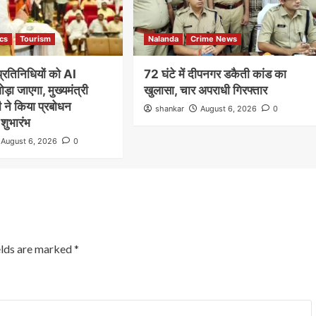
ics
Tourism
Nalanda
Crime News
्रतिनिधियों को AI
72 घंटे में दीपनगर डकैती कांड का
़ा जाएगा, मुख्यमंत्री
खुलासा, चार अपराधी गिरफ्तार
 ने किया प्रबोधन
shankar
August 6, 2026
0
 शुभारंभ
Nalanda
Crime News
August 6, 2026
0
रूपसपुर में बंद पड़े घर का ताला तोड़कर ₹2.50
लाख नकद समेत करीब ₹18 लाख के गहनों की
चोरी,डॉग स्क्वायड की मदद से जांच में जुटी हरनौत
पुलिस
shankar
August 1, 2026
0
हरनौत थाना क्षेत्र के रूपसपुर गांव के वार्ड संख्या-16 स्थित मुशहरी
टोला में शनिवार की सुबह उस समय हड़कंप मच गया, जब एक बंद
elds are marked
*
पड़े...
Read More