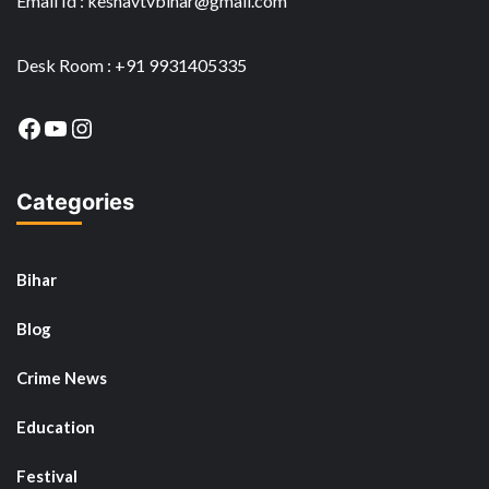
Email Id : keshavtvbihar@gmail.com
Desk Room : +91 9931405335
Facebook
YouTube
Instagram
Categories
Bihar
Blog
Crime News
Education
Festival