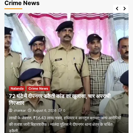
Crime News
Nalanda
Crime News
72 घंटे में दीपनगर डकैती कांड का खुलासा, चार अपराधी
गिरफ्तार
shankar
August 6, 2026
0
लाखों के जेवरात, ₹16.43 लाख नकद, हथियार व कारतूस बरामद; अन्य आरोपियों
की तलाश जारी बिहारशरीफ। नालंदा पुलिस ने दीपनगर थाना क्षेत्र के चर्चित
डकैती...