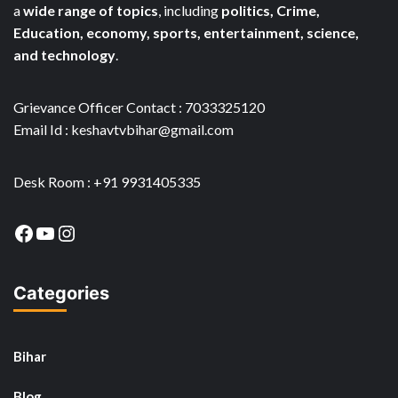
a
wide range of topics
, including
politics, Crime,
Education, economy, sports, entertainment, science,
and technology
.
Grievance Officer Contact : 7033325120
Email Id : keshavtvbihar@gmail.com
Desk Room : +91 9931405335
Facebook
YouTube
Instagram
Categories
Bihar
Blog