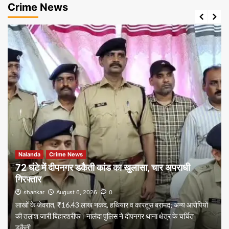
Crime News
Nalanda
Crime News
72 घंटे में दीपनगर डकैती कांड का खुलासा, चार अपराधी
गिरफ्तार
shankar
August 6, 2026
0
लाखों के जेवरात, ₹16.43 लाख नकद, हथियार व कारतूस बरामद; अन्य आरोपियों
की तलाश जारी बिहारशरीफ। नालंदा पुलिस ने दीपनगर थाना क्षेत्र के चर्चित
डकैती...