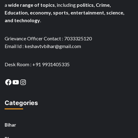
a
wide range of topics
, including
politics, Crime,
Education, economy, sports, entertainment, science,
and technology
.
Grievance Officer Contact : 7033325120
Email Id : keshavtvbihar@gmail.com
Desk Room : +91 9931405335
Facebook
YouTube
Instagram
Categories
Bihar