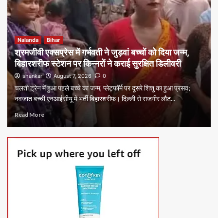
Nalanda
Bihar
श्रमजीवी एक्सप्रेस में गर्भवती ने जुड़वां बच्चों को दिया जन्म,
बिहारशरीफ स्टेशन पर किन्नरों ने कराई सुरक्षित डिलीवरी
shankar
August 7, 2026
0
चलती ट्रेन में हुआ पहले बच्चे का जन्म, प्लेटफॉर्म पर दूसरे शिशु का हुआ प्रसव;
नवजात बच्ची एनआईसीयू में भर्ती बिहारशरीफ। दिल्ली से राजगीर लौट...
Read More