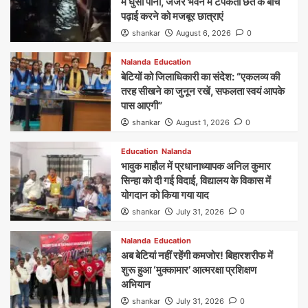
में घुसा पानी, जर्जर भवन में टपकती छत के बीच
पढ़ाई करने को मजबूर छात्राएं
shankar
August 6, 2026
0
Nalanda
Education
बेटियों को जिलाधिकारी का संदेश: “एकलव्य की
तरह सीखने का जुनून रखें, सफलता स्वयं आपके
पास आएगी”
shankar
August 1, 2026
0
Education
Nalanda
भावुक माहौल में प्रधानाध्यापक अनिल कुमार
सिन्हा को दी गई विदाई, विद्यालय के विकास में
योगदान को किया गया याद
shankar
July 31, 2026
0
Nalanda
Education
अब बेटियां नहीं रहेंगी कमजोर! बिहारशरीफ में
शुरू हुआ ‘मुक्कामार’ आत्मरक्षा प्रशिक्षण
अभियान
shankar
July 31, 2026
0