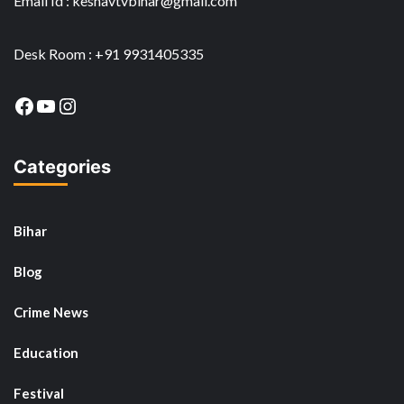
Email Id : keshavtvbihar@gmail.com
Desk Room : +91 9931405335
Facebook
YouTube
Instagram
Categories
Bihar
Blog
Crime News
Education
Festival