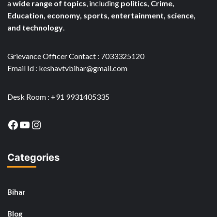
a
wide range of topics
, including
politics, Crime,
Education, economy, sports, entertainment, science,
and technology
.
Grievance Officer Contact : 7033325120
Email Id : keshavtvbihar@gmail.com
Desk Room : +91 9931405335
Facebook
YouTube
Instagram
Categories
Bihar
Blog