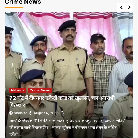
Crime News
Nalanda
Crime News
72 घंटे में दीपनगर डकैती कांड का खुलासा, चार अपराधी
गिरफ्तार
shankar
August 6, 2026
0
लाखों के जेवरात, ₹16.43 लाख नकद, हथियार व कारतूस बरामद; अन्य आरोपियों
की तलाश जारी बिहारशरीफ। नालंदा पुलिस ने दीपनगर थाना क्षेत्र के चर्चित
डकैती...