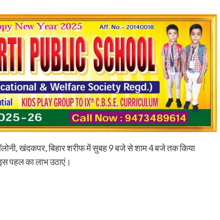
रौंदा, हाथ में गंभीर चोट; चालक हिरासत में, ट्रक जब्
shankar
August 6, 2026
0
भागन बीघा ओपी क्षेत्र में हादसे के बाद मची अफरा-तफरी, स्थानीय
लोगों ने घायल को अस्पताल पहुंचाया, पुलिस जांच में जुटी रहुई - भा
बीघा...
Read More
नी, खंदकपर, बिहार शरीफ में सुबह 9 बजे से शाम 4 बजे तक किया
र इस पहल का लाभ उठाएं।