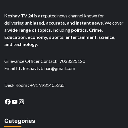
Keshav TV 24
is a reputed news channel known for
delivering
unbiased, accurate, and instant news
. We cover
a
wide range of topics
, including
politics, Crime,
Education, economy, sports, entertainment, science,
and technology
.
Grievance Officer Contact : 7033325120
Email Id : keshavtvbihar@gmail.com
Desk Room : +91 9931405335
Facebook
YouTube
Instagram
Categories