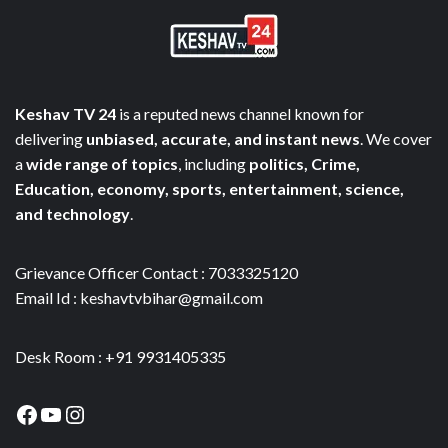
Keshav TV 24
is a reputed news channel known for
delivering
unbiased, accurate, and instant news
. We cover
a
wide range of topics
, including
politics, Crime,
Education, economy, sports, entertainment, science,
and technology
.
Grievance Officer Contact : 7033325120
Email Id : keshavtvbihar@gmail.com
Desk Room : +91 9931405335
Facebook
YouTube
Instagram