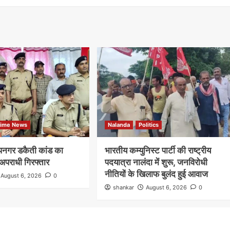
shankar
August 1, 2026
0
हरनौत थाना क्षेत्र के रूपसपुर गांव के वार्ड संख्या-16 स्थित मुशहरी
टोला में शनिवार की सुबह उस समय हड़कंप मच गया, जब एक बंद
पड़े...
Read More
rime News
Nalanda
Politics
दीपनगर डकैती कांड का
भारतीय कम्युनिस्ट पार्टी की राष्ट्रीय
अपराधी गिरफ्तार
पदयात्रा नालंदा में शुरू, जनविरोधी
नीतियों के खिलाफ बुलंद हुई आवाज
August 6, 2026
0
shankar
August 6, 2026
0