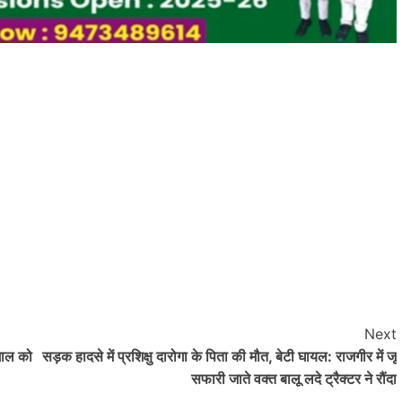
Nalanda
Crime News
रूपसपुर में बंद पड़े घर का ताला तोड़कर ₹2.50
Next
लाख नकद समेत करीब ₹18 लाख के गहनों की
ंगाल को
सड़क हादसे में प्रशिक्षु दारोगा के पिता की मौत, बेटी घायल: राजगीर में जू
चोरी,डॉग स्क्वायड की मदद से जांच में जुटी हरनौत
सफारी जाते वक्त बालू लदे ट्रैक्टर ने रौंदा
पुलिस