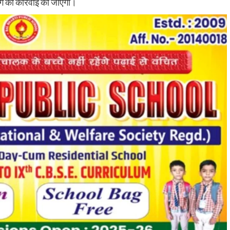
 की कार्रवाई की जाएगी।
रौंदा, हाथ में गंभीर चोट; चालक हिरासत में, ट्रक जब्
shankar
August 6, 2026
0
भागन बीघा ओपी क्षेत्र में हादसे के बाद मची अफरा-तफरी, स्थानीय
लोगों ने घायल को अस्पताल पहुंचाया, पुलिस जांच में जुटी रहुई - भा
बीघा...
Read More