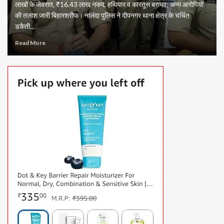
लाखों के जेवरात, ₹16.43 लाख नकद, हथियार व कारतूस बरामद; अन्य आरोपियों
की तलाश जारी बिहारशरीफ। नालंदा पुलिस ने दीपनगर थाना क्षेत्र के चर्चित
डकैती...
Read More