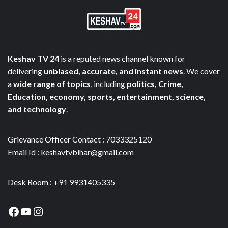
Keshav TV 24
is a reputed news channel known for
delivering
unbiased, accurate, and instant news
. We cover
a
wide range of topics
, including
politics, Crime,
Education, economy, sports, entertainment, science,
and technology
.
Grievance Officer Contact : 7033325120
Email Id : keshavtvbihar@gmail.com
Desk Room : +91 9931405335
Facebook
YouTube
Instagram