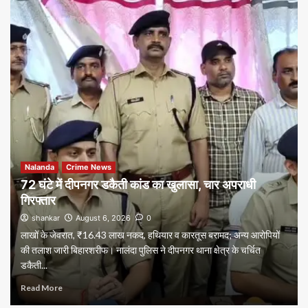
Nalanda
Crime News
72 घंटे में दीपनगर डकैती कांड का खुलासा, चार अपराधी
गिरफ्तार
shankar
August 6, 2026
0
लाखों के जेवरात, ₹16.43 लाख नकद, हथियार व कारतूस बरामद; अन्य आरोपियों
की तलाश जारी बिहारशरीफ। नालंदा पुलिस ने दीपनगर थाना क्षेत्र के चर्चित
डकैती...
Read More