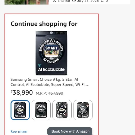
shankar
July 23, 2026
0