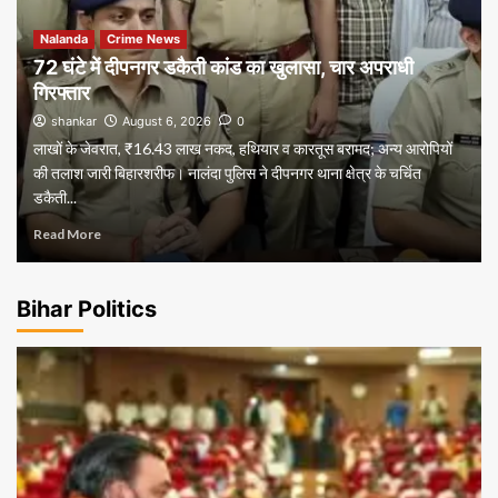
Nalanda
Crime News
72 घंटे में दीपनगर डकैती कांड का खुलासा, चार अपराधी
गिरफ्तार
shankar
August 6, 2026
0
लाखों के जेवरात, ₹16.43 लाख नकद, हथियार व कारतूस बरामद; अन्य आरोपियों
की तलाश जारी बिहारशरीफ। नालंदा पुलिस ने दीपनगर थाना क्षेत्र के चर्चित
डकैती...
Read More
Bihar Politics