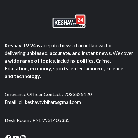
Keshav TV 24
is a reputed news channel known for
delivering
unbiased, accurate, and instant news
. We cover
a
wide range of topics
, including
politics, Crime,
Education, economy, sports, entertainment, science,
and technology
.
Grievance Officer Contact : 7033325120
Email Id : keshavtvbihar@gmail.com
Desk Room : +91 9931405335
Facebook
YouTube
Instagram