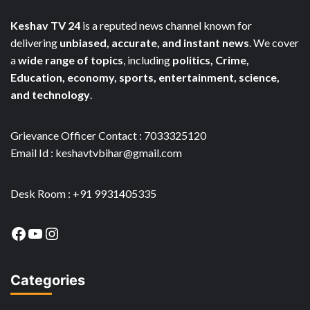
Keshav TV 24
is a reputed news channel known for
delivering
unbiased, accurate, and instant news
. We cover
a
wide range of topics
, including
politics, Crime,
Education, economy, sports, entertainment, science,
and technology
.
Grievance Officer Contact : 7033325120
Email Id : keshavtvbihar@gmail.com
Desk Room : +91 9931405335
Facebook
YouTube
Instagram
Categories