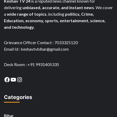
Keshav TV 24
is a reputed news channel known for
delivering
unbiased, accurate, and instant news
. We cover
a
wide range of topics
, including
politics, Crime,
Education, economy, sports, entertainment, science,
and technology
.
Grievance Officer Contact : 7033325120
Email Id : keshavtvbihar@gmail.com
Desk Room : +91 9931405335
Facebook
YouTube
Instagram
Categories
Bihar