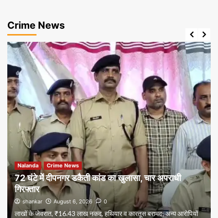
Crime News
Nalanda
Crime News
72 घंटे में दीपनगर डकैती कांड का खुलासा, चार अपराधी
गिरफ्तार
shankar
August 6, 2026
0
लाखों के जेवरात, ₹16.43 लाख नकद, हथियार व कारतूस बरामद; अन्य आरोपियों