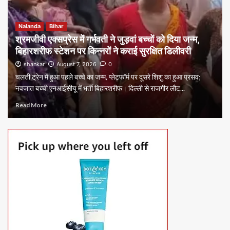
Nalanda
Bihar
श्रमजीवी एक्सप्रेस में गर्भवती ने जुड़वां बच्चों को दिया जन्म,
बिहारशरीफ स्टेशन पर किन्नरों ने कराई सुरक्षित डिलीवरी
shankar
August 7, 2026
0
चलती ट्रेन में हुआ पहले बच्चे का जन्म, प्लेटफॉर्म पर दूसरे शिशु का हुआ प्रसव;
नवजात बच्ची एनआईसीयू में भर्ती बिहारशरीफ। दिल्ली से राजगीर लौट...
Read More