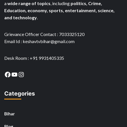
a
wide range of topics
, including
politics, Crime,
Education, economy, sports, entertainment, science,
and technology
.
Grievance Officer Contact : 7033325120
Email Id : keshavtvbihar@gmail.com
Desk Room : +91 9931405335
Facebook
YouTube
Instagram
Categories
Bihar
Blog