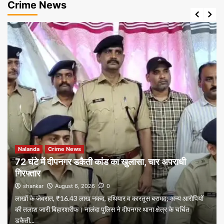
Crime News
Nalanda
Crime News
72 घंटे में दीपनगर डकैती कांड का खुलासा, चार अपराधी
गिरफ्तार
shankar
August 6, 2026
0
लाखों के जेवरात, ₹16.43 लाख नकद, हथियार व कारतूस बरामद; अन्य आरोपियों
की तलाश जारी बिहारशरीफ। नालंदा पुलिस ने दीपनगर थाना क्षेत्र के चर्चित
डकैती...