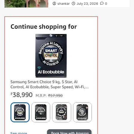
shankar
July 23, 2026
0