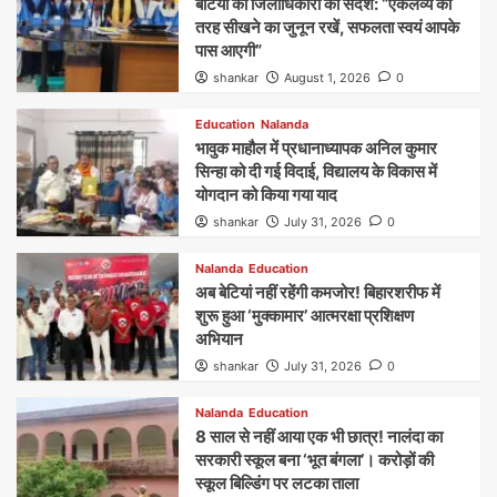
बेटियों को जिलाधिकारी का संदेश: “एकलव्य की
तरह सीखने का जुनून रखें, सफलता स्वयं आपके
पास आएगी”
shankar
August 1, 2026
0
Education
Nalanda
भावुक माहौल में प्रधानाध्यापक अनिल कुमार
सिन्हा को दी गई विदाई, विद्यालय के विकास में
योगदान को किया गया याद
shankar
July 31, 2026
0
Nalanda
Education
अब बेटियां नहीं रहेंगी कमजोर! बिहारशरीफ में
शुरू हुआ ‘मुक्कामार’ आत्मरक्षा प्रशिक्षण
अभियान
shankar
July 31, 2026
0
Nalanda
Education
8 साल से नहीं आया एक भी छात्र! नालंदा का
सरकारी स्कूल बना ‘भूत बंगला’। करोड़ों की
स्कूल बिल्डिंग पर लटका ताला