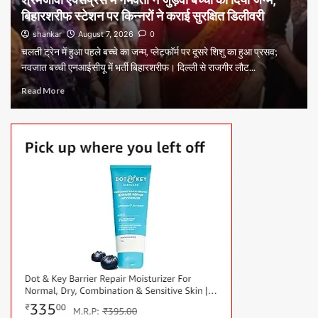
बिहारशरीफ स्टेशन पर किन्नरों ने कराई सुरक्षित डिलीवरी
shankar
August 7, 2026
0
चलती ट्रेन में हुआ पहले बच्चे का जन्म, प्लेटफॉर्म पर दूसरे शिशु का हुआ प्रसव;
नवजात बच्ची एनआईसीयू में भर्ती बिहारशरीफ। दिल्ली से राजगीर लौट...
Read More