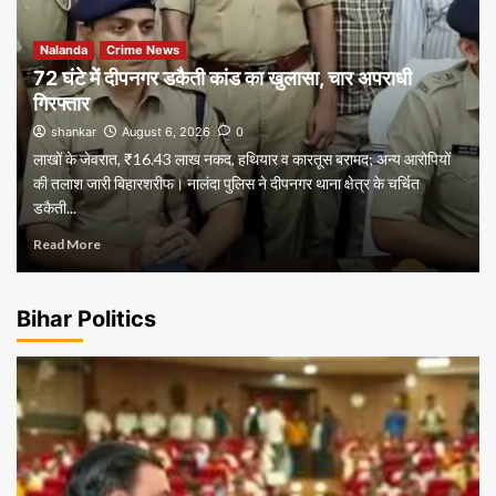
Nalanda
Crime News
72 घंटे में दीपनगर डकैती कांड का खुलासा, चार अपराधी
गिरफ्तार
shankar
August 6, 2026
0
लाखों के जेवरात, ₹16.43 लाख नकद, हथियार व कारतूस बरामद; अन्य आरोपियों
की तलाश जारी बिहारशरीफ। नालंदा पुलिस ने दीपनगर थाना क्षेत्र के चर्चित
डकैती...
Read More
Bihar Politics