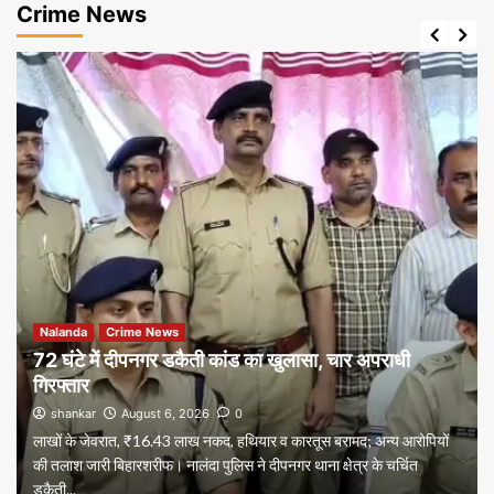
Crime News
Nalanda
Crime News
72 घंटे में दीपनगर डकैती कांड का खुलासा, चार अपराधी
गिरफ्तार
shankar
August 6, 2026
0
लाखों के जेवरात, ₹16.43 लाख नकद, हथियार व कारतूस बरामद; अन्य आरोपियों
की तलाश जारी बिहारशरीफ। नालंदा पुलिस ने दीपनगर थाना क्षेत्र के चर्चित
डकैती...