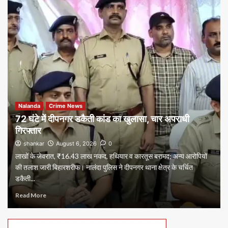
Nalanda
Crime News
72 घंटे में दीपनगर डकैती कांड का खुलासा, चार अपराधी
गिरफ्तार
shankar
August 6, 2026
0
लाखों के जेवरात, ₹16.43 लाख नकद, हथियार व कारतूस बरामद; अन्य आरोपियों
की तलाश जारी बिहारशरीफ। नालंदा पुलिस ने दीपनगर थाना क्षेत्र के चर्चित
डकैती...
Read More