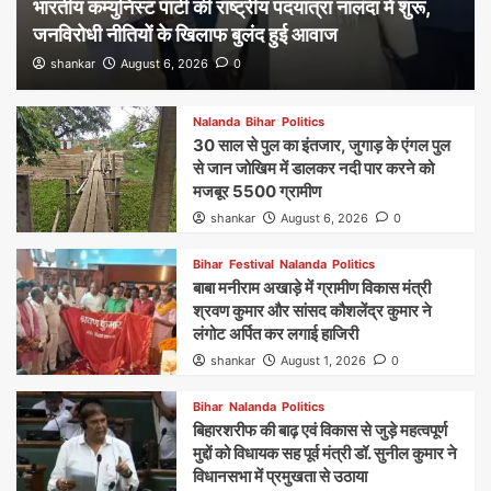
भारतीय कम्युनिस्ट पार्टी की राष्ट्रीय पदयात्रा नालंदा में शुरू,
जनविरोधी नीतियों के खिलाफ बुलंद हुई आवाज
shankar
August 6, 2026
0
Nalanda
Bihar
Politics
30 साल से पुल का इंतजार, जुगाड़ के एंगल पुल
से जान जोखिम में डालकर नदी पार करने को
मजबूर 5500 ग्रामीण
shankar
August 6, 2026
0
Bihar
Festival
Nalanda
Politics
बाबा मनीराम अखाड़े में ग्रामीण विकास मंत्री
श्रवण कुमार और सांसद कौशलेंद्र कुमार ने
लंगोट अर्पित कर लगाई हाजिरी
shankar
August 1, 2026
0
Bihar
Nalanda
Politics
बिहारशरीफ की बाढ़ एवं विकास से जुड़े महत्वपूर्ण
मुद्दों को विधायक सह पूर्व मंत्री डॉ. सुनील कुमार ने
विधानसभा में प्रमुखता से उठाया