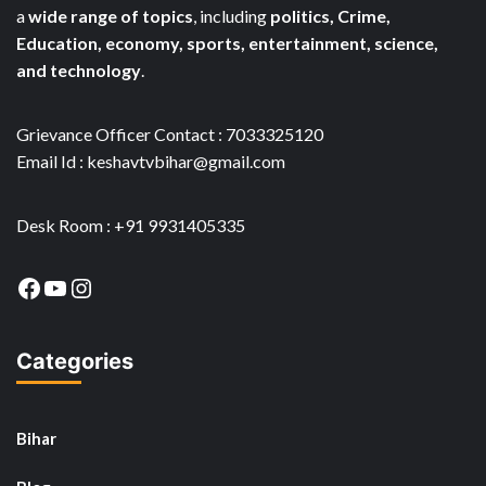
a
wide range of topics
, including
politics, Crime,
Education, economy, sports, entertainment, science,
and technology
.
Grievance Officer Contact : 7033325120
Email Id : keshavtvbihar@gmail.com
Desk Room : +91 9931405335
Facebook
YouTube
Instagram
Categories
Bihar