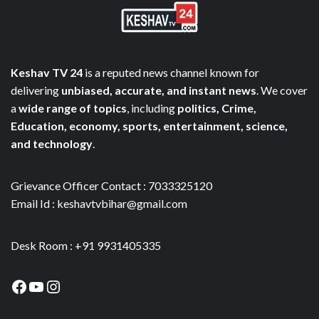
Keshav TV 24
is a reputed news channel known for
delivering
unbiased, accurate, and instant news
. We cover
a
wide range of topics
, including
politics, Crime,
Education, economy, sports, entertainment, science,
and technology
.
Grievance Officer Contact : 7033325120
Email Id : keshavtvbihar@gmail.com
Desk Room : +91 9931405335
Facebook
YouTube
Instagram