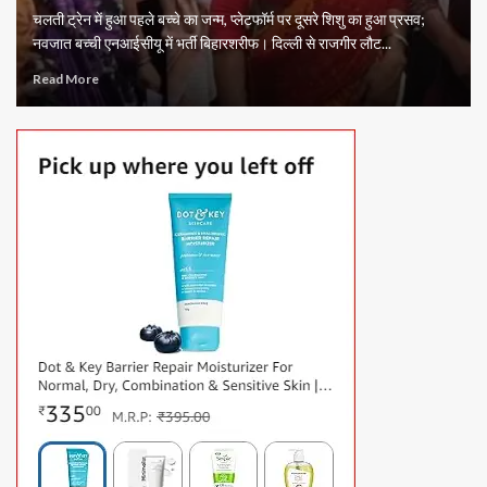
चलती ट्रेन में हुआ पहले बच्चे का जन्म, प्लेटफॉर्म पर दूसरे शिशु का हुआ प्रसव;
नवजात बच्ची एनआईसीयू में भर्ती बिहारशरीफ। दिल्ली से राजगीर लौट...
Read More