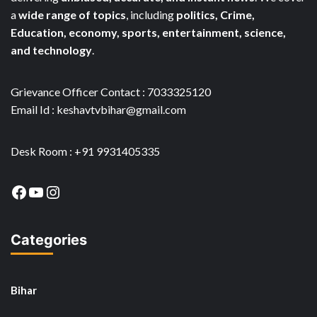
a
wide range of topics
, including
politics, Crime,
Education, economy, sports, entertainment, science,
and technology
.
Grievance Officer Contact : 7033325120
Email Id : keshavtvbihar@gmail.com
Desk Room : +91 9931405335
Facebook
YouTube
Instagram
Categories
Bihar