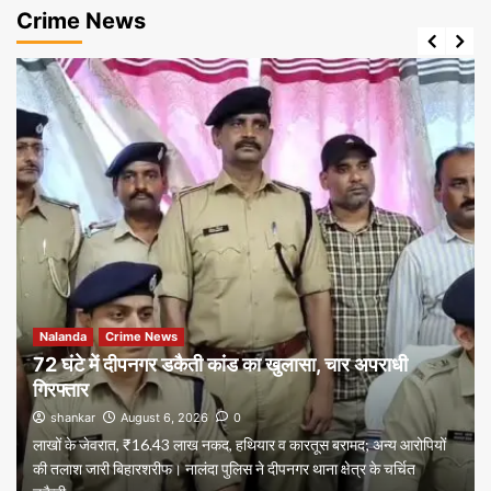
Crime News
Nalanda
Crime News
72 घंटे में दीपनगर डकैती कांड का खुलासा, चार अपराधी
गिरफ्तार
shankar
August 6, 2026
0
लाखों के जेवरात, ₹16.43 लाख नकद, हथियार व कारतूस बरामद; अन्य आरोपियों
की तलाश जारी बिहारशरीफ। नालंदा पुलिस ने दीपनगर थाना क्षेत्र के चर्चित