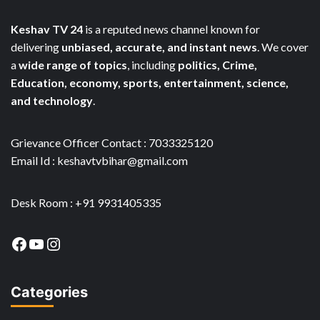
Keshav TV 24
is a reputed news channel known for
delivering
unbiased, accurate, and instant news
. We cover
a
wide range of topics
, including
politics, Crime,
Education, economy, sports, entertainment, science,
and technology
.
Grievance Officer Contact : 7033325120
Email Id : keshavtvbihar@gmail.com
Desk Room : +91 9931405335
Facebook
YouTube
Instagram
Categories