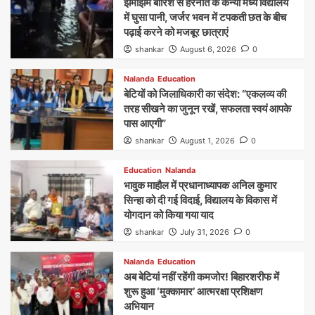
झमाझम बारिश से हरनौत के कन्या मध्य विद्यालय
में घुसा पानी, जर्जर भवन में टपकती छत के बीच
पढ़ाई करने को मजबूर छात्राएं
shankar
August 6, 2026
0
Nalanda
Education
बेटियों को जिलाधिकारी का संदेश: “एकलव्य की
तरह सीखने का जुनून रखें, सफलता स्वयं आपके
पास आएगी”
shankar
August 1, 2026
0
Education
Nalanda
भावुक माहौल में प्रधानाध्यापक अनिल कुमार
सिन्हा को दी गई विदाई, विद्यालय के विकास में
योगदान को किया गया याद
shankar
July 31, 2026
0
Nalanda
Education
अब बेटियां नहीं रहेंगी कमजोर! बिहारशरीफ में
शुरू हुआ ‘मुक्कामार’ आत्मरक्षा प्रशिक्षण
अभियान