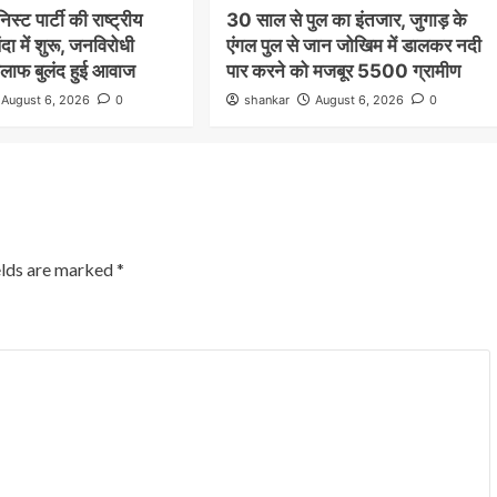
स्ट पार्टी की राष्ट्रीय
30 साल से पुल का इंतजार, जुगाड़ के
दा में शुरू, जनविरोधी
एंगल पुल से जान जोखिम में डालकर नदी
िलाफ बुलंद हुई आवाज
पार करने को मजबूर 5500 ग्रामीण
August 6, 2026
0
shankar
August 6, 2026
0
Nalanda
Crime News
रूपसपुर में बंद पड़े घर का ताला तोड़कर ₹2.50
लाख नकद समेत करीब ₹18 लाख के गहनों की
चोरी,डॉग स्क्वायड की मदद से जांच में जुटी हरनौत
पुलिस
elds are marked
*
shankar
August 1, 2026
0
हरनौत थाना क्षेत्र के रूपसपुर गांव के वार्ड संख्या-16 स्थित मुशहरी
टोला में शनिवार की सुबह उस समय हड़कंप मच गया, जब एक बंद
पड़े...
Read More