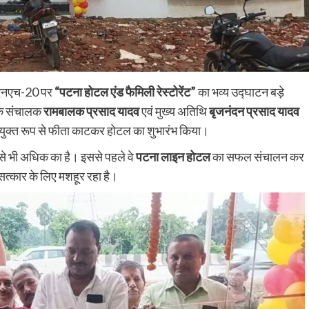
त एनएच-20 पर
“पटना होटल एंड फैमिली रेस्टोरेंट”
का भव्य उद्घाटन बड़े
के संचालक
रामबालक प्रसाद यादव
एवं मुख्य अतिथि
बृजनंदन प्रसाद यादव
ने संयुक्त रूप से फीता काटकर होटल का शुभारंभ किया।
 से भी अधिक का है। इससे पहले वे
पटना लाइन होटल
का सफल संचालन कर
 सत्कार के लिए मशहूर रहा है।
Nalanda
Tourism
हरनौत में 95 प्रतिशत धान की रोपनी पूरी, अच्छी
बारिश से लहलहाए खेत; इस बार रिकॉर्ड उत्पादन की
उम्मीद
shankar
August 6, 2026
0