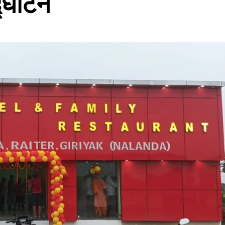
द्घाटन