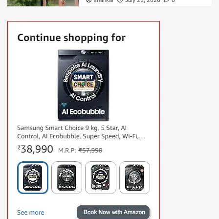
shankar
July 23, 2026
0