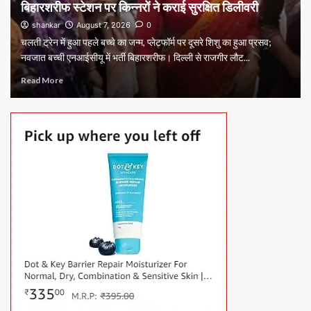
बिहारशरीफ स्टेशन पर किन्नरों ने कराई सुरक्षित डिलीवरी
shankar
August 7, 2026
0
चलती ट्रेन में हुआ पहले बच्चे का जन्म, प्लेटफॉर्म पर दूसरे शिशु का हुआ प्रसव;
नवजात बच्ची एनआईसीयू में भर्ती बिहारशरीफ। दिल्ली से राजगीर लौट...
Read More