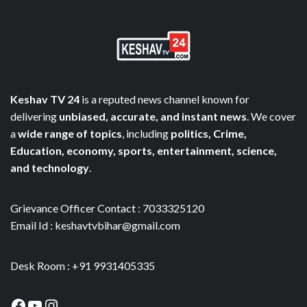
Keshav TV 24
is a reputed news channel known for
delivering
unbiased, accurate, and instant news
. We cover
a
wide range of topics
, including
politics, Crime,
Education, economy, sports, entertainment, science,
and technology
.
Grievance Officer Contact : 7033325120
Email Id : keshavtvbihar@gmail.com
Desk Room : +91 9931405335
Facebook
YouTube
Instagram