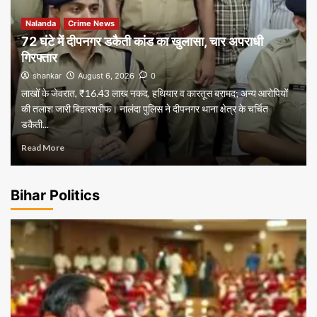
Nalanda
Crime News
72 घंटे में दीपनगर डकैती कांड का खुलासा, चार अपराधी
गिरफ्तार
shankar
August 6, 2026
0
लाखों के जेवरात, ₹16.43 लाख नकद, हथियार व कारतूस बरामद; अन्य आरोपियों
की तलाश जारी बिहारशरीफ। नालंदा पुलिस ने दीपनगर थाना क्षेत्र के चर्चित
डकैती...
Read More
Bihar Politics