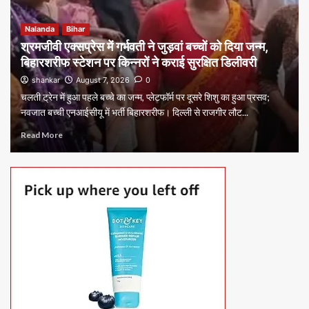
Nalanda
Bihar
श्रमजीवी एक्सप्रेस में गर्भवती ने जुड़वां बच्चों को दिया जन्म,
बिहारशरीफ स्टेशन पर किन्नरों ने कराई सुरक्षित डिलीवरी
shankar
August 7, 2026
0
चलती ट्रेन में हुआ पहले बच्चे का जन्म, प्लेटफॉर्म पर दूसरे शिशु का हुआ प्रसव;
नवजात बच्ची एनआईसीयू में भर्ती बिहारशरीफ। दिल्ली से राजगीर लौट...
Read More