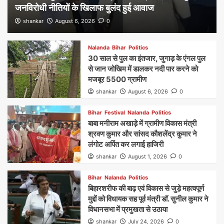
जनविरोधी नीतियों के खिलाफ बुलंद हुई आवाज
shankar
August 6, 2026
0
Nalanda
Bihar
Politics
30 साल से पुल का इंतजार, जुगाड़ के एंगल पुल
से जान जोखिम में डालकर नदी पार करने को
मजबूर 5500 ग्रामीण
shankar
August 6, 2026
0
Bihar
Festival
Nalanda
Politics
बाबा मनीराम अखाड़े में ग्रामीण विकास मंत्री
श्रवण कुमार और सांसद कौशलेंद्र कुमार ने
लंगोट अर्पित कर लगाई हाजिरी
shankar
August 1, 2026
0
Bihar
Nalanda
Politics
बिहारशरीफ की बाढ़ एवं विकास से जुड़े महत्वपूर्ण
मुद्दों को विधायक सह पूर्व मंत्री डॉ. सुनील कुमार ने
विधानसभा में प्रमुखता से उठाया
shankar
July 24, 2026
0