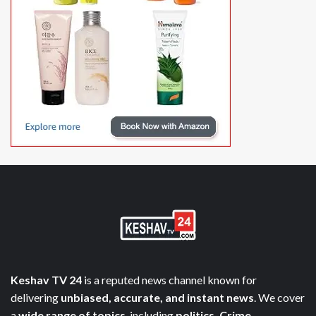
Keshav TV 24
is a reputed news channel known for
delivering
unbiased, accurate, and instant news
. We cover
a
wide range of topics
, including
politics, Crime,