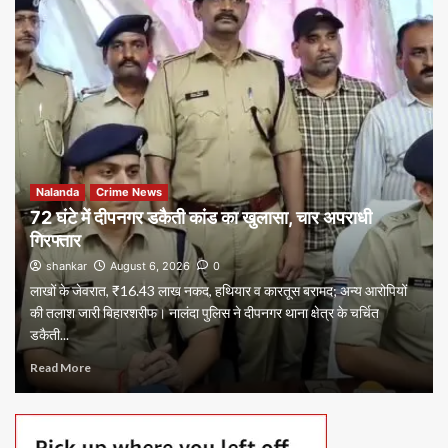
Nalanda
Crime News
72 घंटे में दीपनगर डकैती कांड का खुलासा, चार अपराधी
गिरफ्तार
shankar
August 6, 2026
0
लाखों के जेवरात, ₹16.43 लाख नकद, हथियार व कारतूस बरामद; अन्य आरोपियों
की तलाश जारी बिहारशरीफ। नालंदा पुलिस ने दीपनगर थाना क्षेत्र के चर्चित
डकैती...
Read More