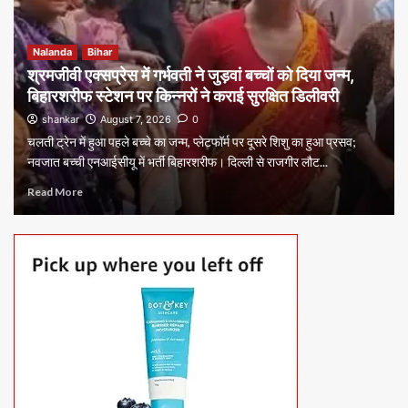
Nalanda
Bihar
श्रमजीवी एक्सप्रेस में गर्भवती ने जुड़वां बच्चों को दिया जन्म,
बिहारशरीफ स्टेशन पर किन्नरों ने कराई सुरक्षित डिलीवरी
shankar
August 7, 2026
0
चलती ट्रेन में हुआ पहले बच्चे का जन्म, प्लेटफॉर्म पर दूसरे शिशु का हुआ प्रसव;
नवजात बच्ची एनआईसीयू में भर्ती बिहारशरीफ। दिल्ली से राजगीर लौट...
Read More