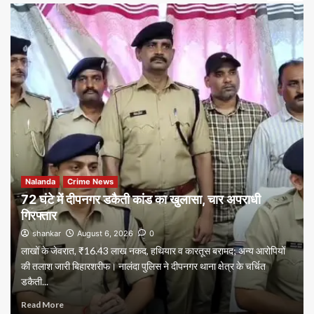
Nalanda
Crime News
72 घंटे में दीपनगर डकैती कांड का खुलासा, चार अपराधी
गिरफ्तार
shankar
August 6, 2026
0
लाखों के जेवरात, ₹16.43 लाख नकद, हथियार व कारतूस बरामद; अन्य आरोपियों
की तलाश जारी बिहारशरीफ। नालंदा पुलिस ने दीपनगर थाना क्षेत्र के चर्चित
डकैती...
Read More