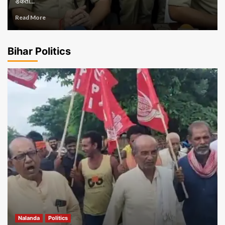
डकैती...
Read More
Bihar Politics
Nalanda
Politics