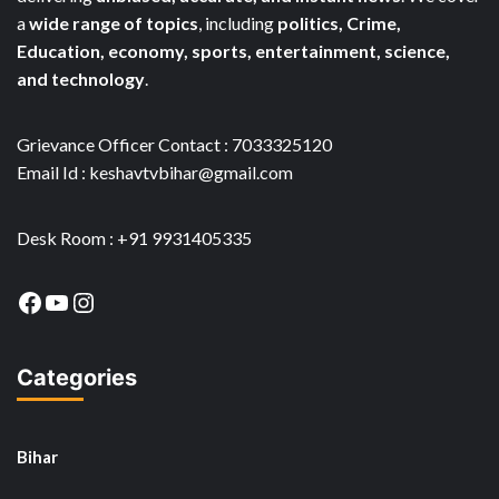
a
wide range of topics
, including
politics, Crime,
Education, economy, sports, entertainment, science,
and technology
.
Grievance Officer Contact : 7033325120
Email Id : keshavtvbihar@gmail.com
Desk Room : +91 9931405335
Facebook
YouTube
Instagram
Categories
Bihar