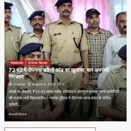
Nalanda
Crime News
72 घंटे में दीपनगर डकैती कांड का खुलासा, चार अपराधी
गिरफ्तार
shankar
August 6, 2026
0
लाखों के जेवरात, ₹16.43 लाख नकद, हथियार व कारतूस बरामद; अन्य आरोपियों
की तलाश जारी बिहारशरीफ। नालंदा पुलिस ने दीपनगर थाना क्षेत्र के चर्चित
डकैती...
Read More