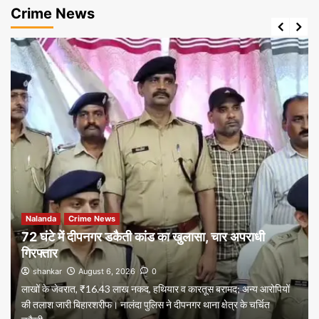
Crime News
Nalanda
Crime News
72 घंटे में दीपनगर डकैती कांड का खुलासा, चार अपराधी
गिरफ्तार
shankar
August 6, 2026
0
लाखों के जेवरात, ₹16.43 लाख नकद, हथियार व कारतूस बरामद; अन्य आरोपियों
की तलाश जारी बिहारशरीफ। नालंदा पुलिस ने दीपनगर थाना क्षेत्र के चर्चित